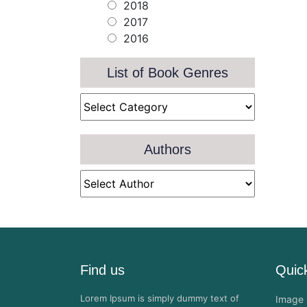
2018
2017
2016
List of Book Genres
Authors
Find us
Quick
Lorem Ipsum is simply dummy text of
Image 