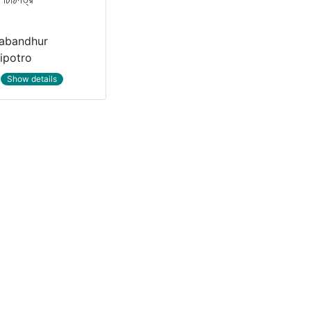
abandhur
ipotro
Show details